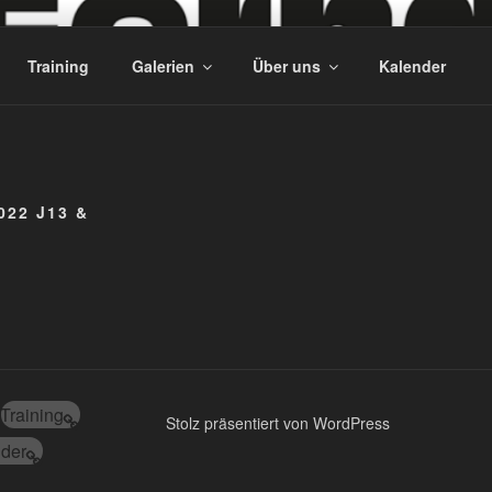
 TISCHTENNIS – SEIT 
Training
Galerien
Über uns
Kalender
22 J13 &
Training
Stolz präsentiert von WordPress
der