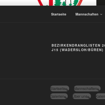
Zum
Inhalt
ABTEILUNG
springen
Startseite
Mannschaften
BEZIRKENDRANGLISTEN 20
J15 (WADERSLOH/BÜREN)
Startseite
Mannschaften
Galerien
Über uns
Kalen