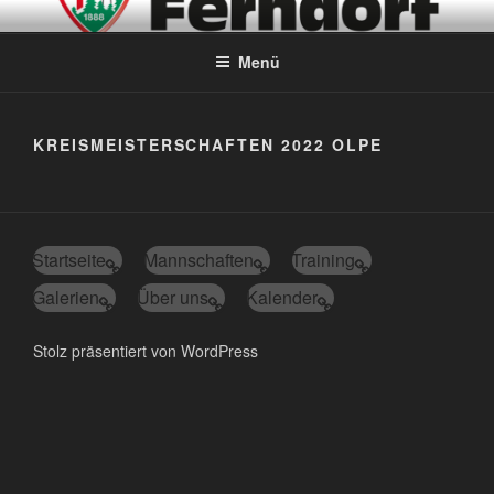
Zum
ABTEILUNG TISCHTENNIS –
Inhalt
SEIT 1953
Menü
springen
KREISMEISTERSCHAFTEN 2022 OLPE
Startseite
Mannschaften
Training
Galerien
Über uns
Kalender
Stolz präsentiert von WordPress