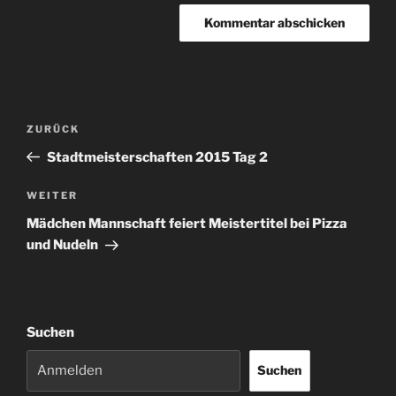
Beitrags-
Vorheriger
ZURÜCK
Navigation
Beitrag
Stadtmeisterschaften 2015 Tag 2
Nächster
WEITER
Beitrag
Mädchen Mannschaft feiert Meistertitel bei Pizza
und Nudeln
Suchen
Suchen