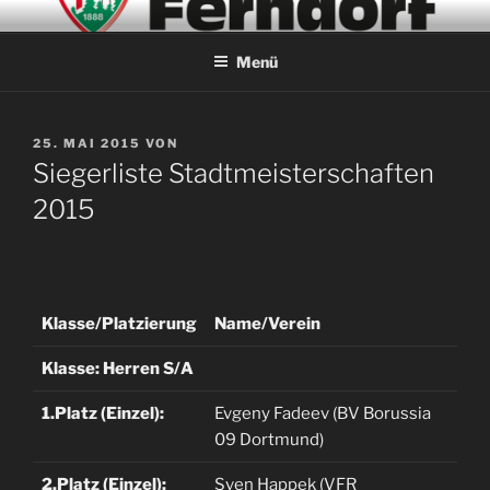
Zum
ABTEILUNG TISCHTENNIS –
Inhalt
SEIT 1953
Menü
springen
VERÖFFENTLICHT
25. MAI 2015
VON
AM
Siegerliste Stadtmeisterschaften
2015
Klasse/Platzierung
Name/Verein
Klasse: Herren S/A
1.Platz (Einzel):
Evgeny Fadeev (BV Borussia
09 Dortmund)
2.Platz (Einzel):
Sven Happek (VFR