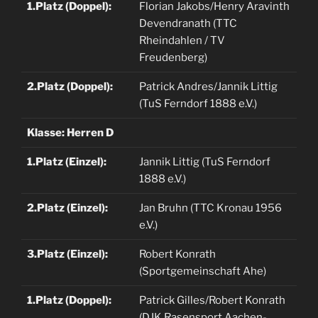
1.Platz (Doppel):
Florian Jakobs/Henry Aravinth
Devendranath (TTC
Rheindahlen / TV
Freudenberg)
2.Platz (Doppel):
Patrick Andres/Jannik Littig
(TuS Ferndorf 1888 e.V.)
Klasse: Herren D
1.Platz (Einzel):
Jannik Littig (TuS Ferndorf
1888 e.V.)
2.Platz (Einzel):
Jan Bruhn (TTC Kronau 1956
e.V.)
3.Platz (Einzel):
Robert Konrath
(Sportgemeinschaft Ahe)
1.Platz (Doppel):
Patrick Gilles/Robert Konrath
(DJK Rasensport Aachen-