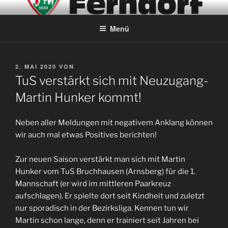
Zum
ABTEILUNG TISCHTENNIS –
Inhalt
SEIT 1953
Menü
springen
VERÖFFENTLICHT
2. MAI 2020
VON
AM
TuS verstärkt sich mit Neuzugang-
Martin Hunker kommt!
Neben aller Meldungen mit negativem Anklang können
wir auch mal etwas Positives berichten!
Zur neuen Saison verstärkt man sich mit Martin
Hunker vom TuS Bruchhausen (Arnsberg) für die 1.
Mannschaft (er wird im mittleren Paarkreuz
aufschlagen). Er spielte dort seit Kindheit und zuletzt
nur sporadisch in der Bezirksliga. Kennen tun wir
Martin schon lange, denn er trainiert seit Jahren bei