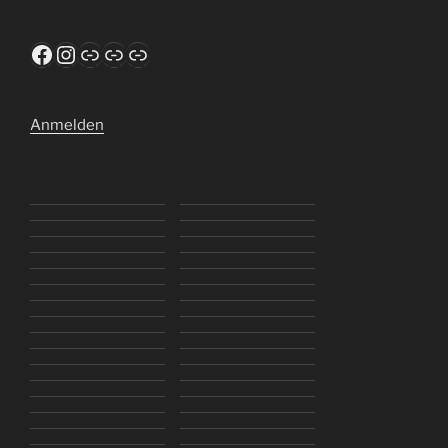
Facebook
Instagram
TusFerndorf.de
WTTV
ClickTT
Anmelden