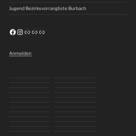
Jugend Bezirksvorrangliste Burbach
Facebook
Instagram
TusFerndorf.de
WTTV
ClickTT
Anmelden