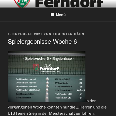
Zum
ABTEILUNG TISCHTENNIS –
Inhalt
SEIT 1953
Menü
springen
VERÖFFENTLICHT
1. NOVEMBER 2021
VON
THORSTEN HÄHN
AM
Spielergebnisse Woche 6
In der
vergangenen Woche konnten nur die 1. Herren und die
U18 I einen Sieg in der Meisterschaft einfahren.